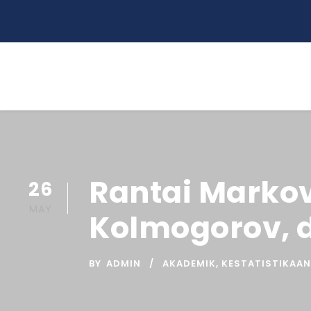
Rantai Markov
26
MAY
Kolmogorov, 
BY
ADMIN
AKADEMIK
,
KESTATISTIKAAN