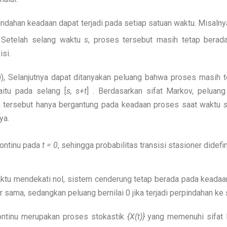
dahan keadaan dapat terjadi pada setiap satuan waktu. Misalny
 Setelah selang waktu
s
, proses tersebut masih tetap bera
isi.
 Selanjutnya dapat ditanyakan peluang bahwa proses masih 
aitu pada selang [
s, s+t
] . Berdasarkan sifat Markov, peluan
 tersebut hanya bergantung pada keadaan proses saat waktu
ya.
ontinu pada
t = 0
, sehingga probabilitas transisi stasioner didefi
tu mendekati nol, sistem cenderung tetap berada pada keadaan
r sama, sedangkan peluang bernilai 0 jika terjadi perpindahan ke
tinu merupakan proses stokastik
{X(t)}
yang memenuhi sifat 