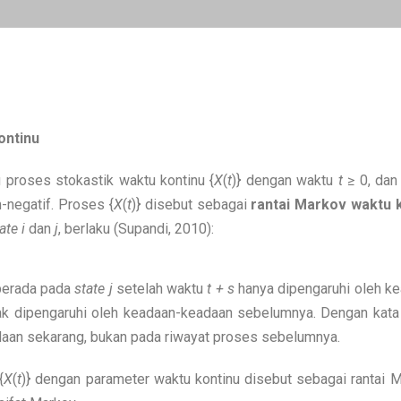
ontinu
roses stokastik waktu kontinu {
X
(
t
)} dengan waktu
t
≥ 0, dan
-negatif. Proses {
X
(
t
)} disebut sebagai
rantai Markov waktu 
ate
i
dan
j
, berlaku (Supandi, 2010):
berada pada
state
j
setelah waktu
t + s
hanya dipengaruhi oleh kea
dak dipengaruhi oleh keadaan-keadaan sebelumnya. Dengan kata
aan sekarang, bukan pada riwayat proses sebelumnya.
{
X
(
t
)} dengan parameter waktu kontinu disebut sebagai rantai M