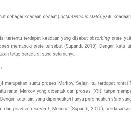
but sebagai keadaan sesaat (
instantaneous state
), yaitu keadaa
i tertentu terdapat keadaan yang disebut
absorbing state
, ya
 proses memasuki
state
tersebut (Supandi, 2010). Dengan kata lai
akan tetap berada di sana selamanya.
n
∞
)} merupakan suatu proses Markov. Selain itu, terdapat rantai
aitu rantai Markov yang dibentuk dari proses {
X
(
t
)} tanpa mempe
 Dengan kata lain, yang diperhatikan hanya perpindahan
state
yang
le
dan
positive recurrent
. Menurut (Supandi, 2010), berdasarkan