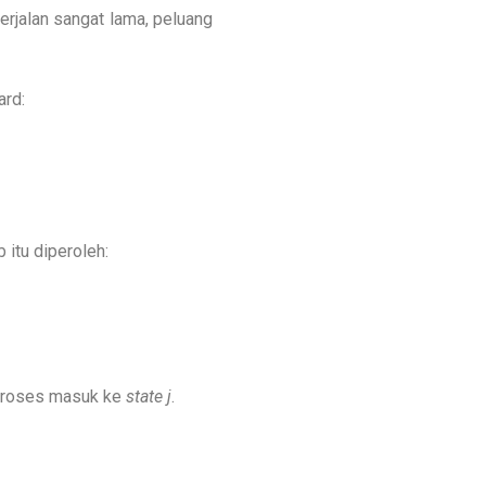
berjalan sangat lama, peluang
ard:
itu diperoleh:
proses masuk ke
state j
.