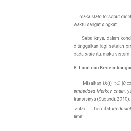
maka
state
tersebut dise
waktu sangat singkat.
Sebaliknya, dalam kondis
ditinggalkan lagi setelah
pada
state
itu, maka sistem 
B. Limit dan Keseimbanga
Misalkan {
X
(
t
)
, t∈
[
0,
embedded Markov chain
, y
transisinya (Supandi, 2010).
rantai
bersifat
irreducib
limit :