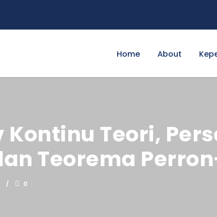
Home
About
Kep
 Kontinu Teori, Pe
dan Teorema Perron
0