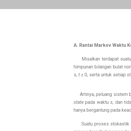
A. Rantai Markov Waktu K
Misalkan terdapat suatu p
himpunan bilangan bulat non
s,
t
≥ 0, serta untuk setiap
st
Artinya, peluang sistem 
state
pada waktu
s
, dan ti
hanya bergantung pada kead
Suatu proses stokastik 