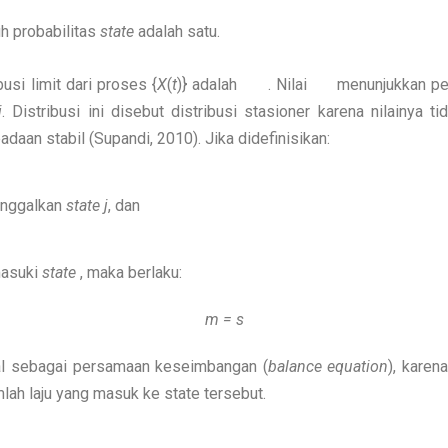
h probabilitas
state
adalah satu.
i limit dari proses {
X
(
t
)} adalah
. Nilai
menunjukkan pe
j
. Distribusi ini disebut distribusi stasioner karena nilainya 
daan stabil (Supandi, 2010). Jika didefinisikan:
nggalkan
state j
, dan
asuki
state
, maka berlaku:
m = s
 sebagai persamaan keseimbangan (
balance
equation
), karen
ah laju yang masuk ke state tersebut.