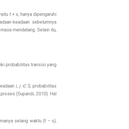
yaitu
t + s
, hanya dipengaruhi
keadaan-keadaan sebelumnya
 masa mendatang. Selain itu,
i probabilitas transisi yang
keadaan
i
,
j ∈ S,
probabilitas
 proses (Supandi, 2010). Hal
amanya selang waktu
(t – s)
,