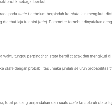
akteristik sebagai berikut.
erada pada
state i
sebelum berpindah ke
state
lain mengikuti dis
 disebut laju transisi (
rate
). Parameter tersebut dinyatakan deng
a waktu tunggu perpindahan
state
bersifat acak dan mengikuti di
 ke
state
dengan probabilitas , maka jumlah seluruh probabilitas tr
nya, total peluang perpindahan dari suatu
state
ke seluruh state tu