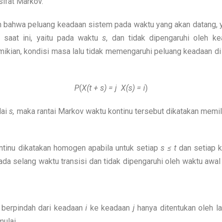
ifat Markov.
ahwa peluang keadaan sistem pada waktu yang akan datang, 
 saat ini, yaitu pada waktu
s
, dan tidak dipengaruhi oleh 
ikian, kondisi masa lalu tidak memengaruhi peluang keadaan di
P
(
X(t + s) = j X(s) = i
)
lai
s,
maka rantai Markov waktu kontinu tersebut dikatakan memilik
inu dikatakan homogen apabila untuk setiap
s ≤ t
dan setiap 
ada selang waktu transisi dan tidak dipengaruhi oleh waktu awal
berpindah dari keadaan
i
ke keadaan
j
hanya ditentukan oleh l
ulai.