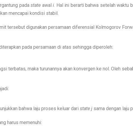
rgantung pada
state
awal
i
. Hal ini berarti bahwa setelah waktu 
kan mencapai kondisi stabil.
it tersebut digunakan persamaan diferensial Kolmogorov Forw
iterapkan pada persamaan di atas sehingga diperoleh:
si terbatas, maka turunannya akan konvergen ke nol. Oleh sebab 
jadi:
ukkan bahwa laju proses keluar dari
state
j
sama dengan laju 
uang harus memenuhi: