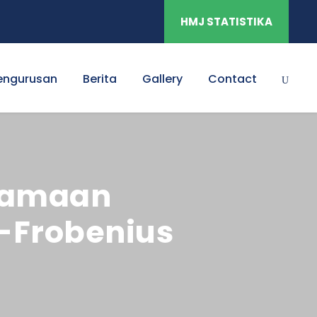
HMJ STATISTIKA
engurusan
Berita
Gallery
Contact
rsamaan
-Frobenius