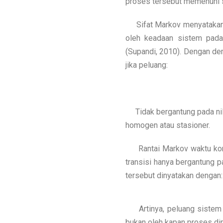
proses tersebut memenuhi s
Sifat Markov menyatakan b
oleh keadaan sistem pada
(Supandi, 2010). Dengan dem
jika peluang:
Tidak bergantung pada ni
homogen atau stasioner.
Rantai Markov waktu kont
transisi hanya bergantung p
tersebut dinyatakan dengan:
Artinya, peluang sistem 
bukan oleh kapan proses dim