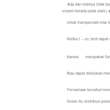
Ada dan nilainya tidak be
sistem berada pada
state j
a
Untuk memperoleh nilai lim
Ketika t →∞, limit dapat d
Karena
merupakan fung
Atau dapat dituliskan men
Persamaan tersebut menunj
Selain itu, distribusi pel