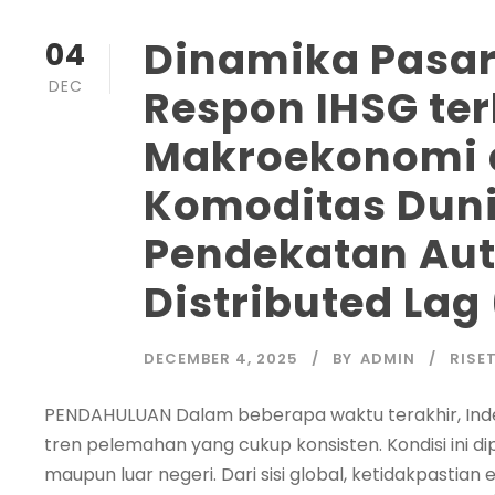
Dinamika Pasar
04
DEC
Respon IHSG t
Makroekonomi 
Komoditas Dun
Pendekatan Aut
Distributed Lag
DECEMBER 4, 2025
BY
ADMIN
RISE
PENDAHULUAN Dalam beberapa waktu terakhir, In
tren pelemahan yang cukup konsisten. Kondisi ini di
maupun luar negeri. Dari sisi global, ketidakpastia