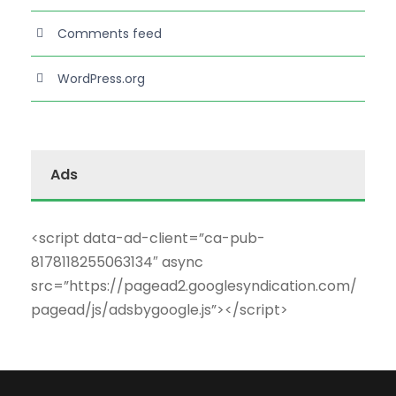
Comments feed
WordPress.org
Ads
<script data-ad-client=”ca-pub-
8178118255063134″ async
src=”https://pagead2.googlesyndication.com/
pagead/js/adsbygoogle.js”></script>