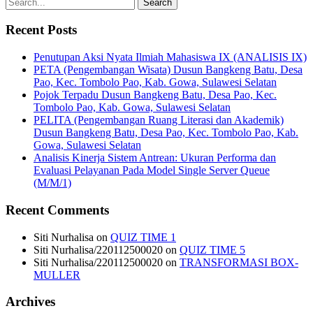
Recent Posts
Penutupan Aksi Nyata Ilmiah Mahasiswa IX (ANALISIS IX)
PETA (Pengembangan Wisata) Dusun Bangkeng Batu, Desa
Pao, Kec. Tombolo Pao, Kab. Gowa, Sulawesi Selatan
Pojok Terpadu Dusun Bangkeng Batu, Desa Pao, Kec.
Tombolo Pao, Kab. Gowa, Sulawesi Selatan
PELITA (Pengembangan Ruang Literasi dan Akademik)
Dusun Bangkeng Batu, Desa Pao, Kec. Tombolo Pao, Kab.
Gowa, Sulawesi Selatan
Analisis Kinerja Sistem Antrean: Ukuran Performa dan
Evaluasi Pelayanan Pada Model Single Server Queue
(M/M/1)
Recent Comments
Siti Nurhalisa
on
QUIZ TIME 1
Siti Nurhalisa/220112500020
on
QUIZ TIME 5
Siti Nurhalisa/220112500020
on
TRANSFORMASI BOX-
MULLER
Archives