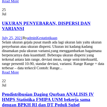
Read More
25
Jul
UKURAN PENYEBARAN, DISPERSI DAN
VARIANSI
July 25, 2021
By
admin
Kestatistikaan
Selain ukuran gejala pusat masih ada lagi ukuran lain yaitu ukuran
penyebaran atau ukuran dispersi. Ukuran ini kadang-kadang
dinamakan pula ukuran variansi,yang menggambarkan bagaimana
berpencarnya data kuantitatif. Beberapa ukuran dispersi yang
terkenal antara lain range, deviasi mean, range semi-interkuartil,
range persentil 10-90, standar deviasi, variansi. Range Range = data
terbesar – data terkecil Contoh: Range...
Read More
22
Jul
Pendistribusian Daging Qurban ANALISIS IV
HMPS Statistika FMIPA UNM bekerja sama
dengan BPKH RI dan DT Peduli Sulsel