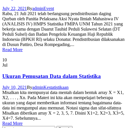
July 22, 2021
By
admin
Event
Rabu, 21 Juli 2021 telah berlangsung pendistribusian daging
Qurban oleh Panitia Pelaksana Aksi Nyata Ilmiah Mahasiswa IV
(ANALISIS IV) HMPS Statistika FMIPA UNM Tahun 2021 yang
bekerja sama dengan Daarut Tauhid Peduli Sulawesi Selatan (DT
Peduli Sulsel) dan Badan Pengelola Keuangan Haji Republik
Indonesia (BPKH RI) selaku Donatur. Pendistribusian dilaksanakan
di Dusun Pattiro, Desa Rompegading,...
Read More
10
Jul
Ukuran Pemusatan Data dalam Statistika
July 10, 2021
By
admin
Kestatistikaan
Misalkan kita mempunyai data mentah dalam bentuk array X = X1,
X2, . . . , Xn. Pada Materi ini kita akan mempelajari beberapa
ukuran yang dapat memberikan informasi tentang bagaimana data-
data ini mengumpul atau memusat. Notasi sigma dan sifat-sifatnya
Misalkan diberikan array X = 2, 3, 5, 7. Disini X1=2, X2=3, X3=5,
X4=7. Sebelumnya...
Read More