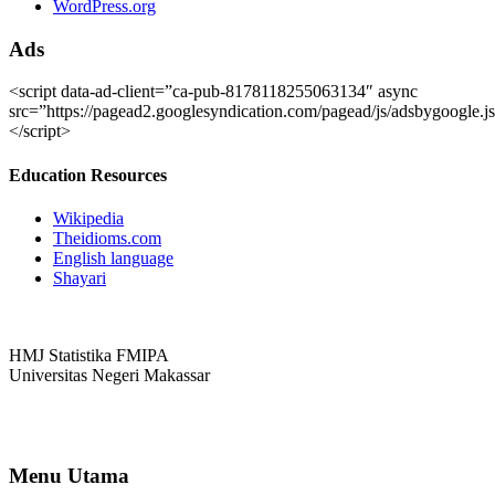
WordPress.org
Ads
<script data-ad-client=”ca-pub-8178118255063134″ async
src=”https://pagead2.googlesyndication.com/pagead/js/adsbygoogle.j
</script>
Education Resources
Wikipedia
Theidioms.com
English language
Shayari
HMJ Statistika FMIPA
Universitas Negeri Makassar
+62 858 2463 7019
Bidang Sosial dan Komunikasi
Menu Utama