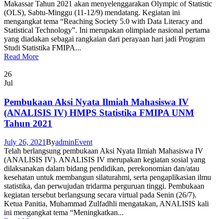
Makassar Tahun 2021 akan menyelenggarakan Olympic of Statistic
(OLS), Sabtu-Minggu (11-12/9) mendatang. Kegiatan ini
mengangkat tema “Reaching Society 5.0 with Data Literacy and
Statistical Technology”. Ini merupakan olimpiade nasional pertama
yang diadakan sebagai rangkaian dari perayaan hari jadi Program
Studi Statistika FMIPA...
Read More
26
Jul
Pembukaan Aksi Nyata Ilmiah Mahasiswa IV
(ANALISIS IV) HMPS Statistika FMIPA UNM
Tahun 2021
July 26, 2021
By
admin
Event
Telah berlangsung pembukaan Aksi Nyata Ilmiah Mahasiswa IV
(ANALISIS IV). ANALISIS IV merupakan kegiatan sosial yang
dilaksanakan dalam bidang pendidikan, perekonomian dan/atau
kesehatan untuk membangun silaturahmi, serta pengaplikasian ilmu
statistika, dan perwujudan tridarma perguruan tinggi. Pembukaan
kegiatan tersebut berlangsung secara virtual pada Senin (26/7).
Ketua Panitia, Muhammad Zulfadhli mengatakan, ANALISIS kali
ini mengangkat tema “Meningkatkan...