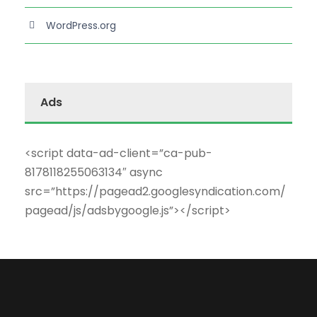
WordPress.org
Ads
<script data-ad-client=”ca-pub-
8178118255063134″ async
src=”https://pagead2.googlesyndication.com/
pagead/js/adsbygoogle.js”></script>