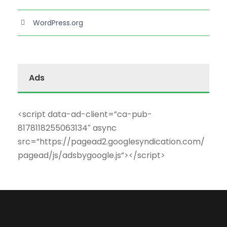
WordPress.org
Ads
<script data-ad-client=”ca-pub-
8178118255063134″ async
src=”https://pagead2.googlesyndication.com/
pagead/js/adsbygoogle.js”></script>