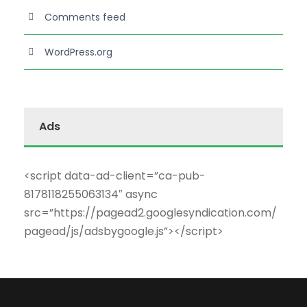
Comments feed
WordPress.org
Ads
<script data-ad-client=”ca-pub-
8178118255063134″ async
src=”https://pagead2.googlesyndication.com/
pagead/js/adsbygoogle.js”></script>